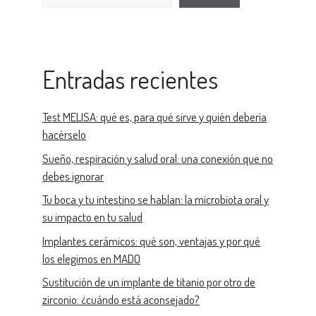
Entradas recientes
Test MELISA: qué es, para qué sirve y quién debería
hacérselo
Sueño, respiración y salud oral: una conexión que no
debes ignorar
Tu boca y tu intestino se hablan: la microbiota oral y
su impacto en tu salud
Implantes cerámicos: qué son, ventajas y por qué
los elegimos en MADO
Sustitución de un implante de titanio por otro de
zirconio: ¿cuándo está aconsejado?